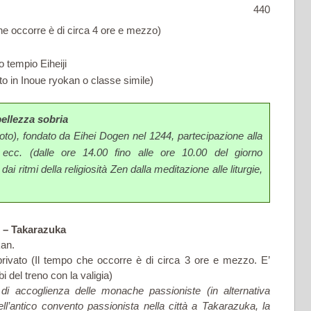
440
he occorre è di circa 4 ore e mezzo)
 tempio Eiheiji
to in Inoue ryokan o classe simile)
bellezza sobria
Soto), fondato da Eihei Dogen nel 1244, partecipazione alla
 ecc. (dalle ore 14.00 fino alle ore 10.00 del giorno
ai ritmi della religiosità Zen dalla meditazione alle liturgie,
 – Takarazuka
kan.
rivato (Il tempo che occorre è di circa 3 ore e mezzo. E’
i del treno con la valigia)
i accoglienza delle monache passioniste (in alternativa
ll’antico convento passionista nella città a Takarazuka, la