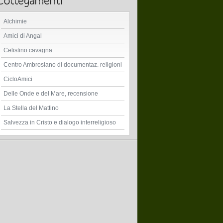
Alchimie
Amici di Angal
Celistino cavagna.
Centro Ambrosiano di documentaz. religioni
CicloAmici
Delle Onde e del Mare, recensione
La Stella del Mattino
Salvezza in Cristo e dialogo interreligioso