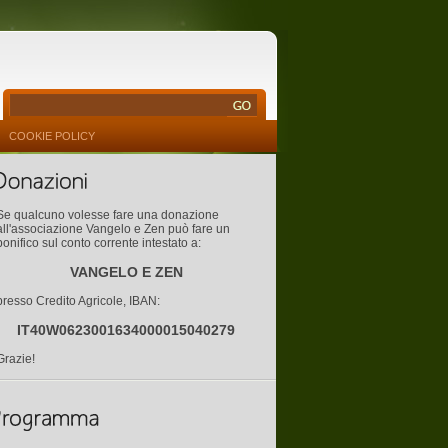
COOKIE POLICY
Se qualcuno volesse fare una donazione
all'associazione Vangelo e Zen può fare un
bonifico sul conto corrente intestato a:
VANGELO E ZEN
presso Credito Agricole, IBAN:
IT40W0623001634000015040279
Grazie!