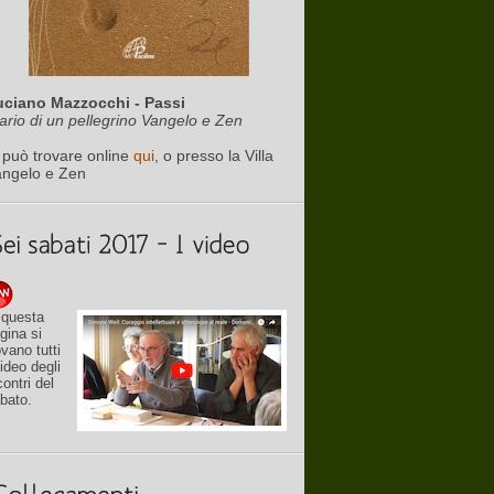
uciano Mazzocchi - Passi
ario di un pellegrino Vangelo e Zen
 può trovare online
qui
, o presso la Villa
angelo e Zen
 questa
gina si
ovano tutti
video degli
contri del
bato.