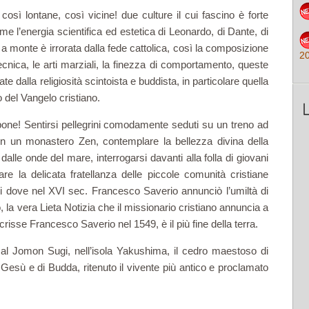
così lontane, così vicine! due culture il cui fascino è forte
ome l’energia scientifica ed estetica di Leonardo, di Dante, di
 monte è irrorata dalla fede cattolica, così la composizione
2
tecnica, le arti marziali, la finezza di comportamento, queste
e dalla religiosità scintoista e buddista, in particolare quella
o del Vangelo cristiano.
pone! Sentirsi pellegrini comodamente seduti su un treno ad
 in un monastero Zen, contemplare la bellezza divina della
alle onde del mare, interrogarsi davanti alla folla di giovani
re la delicata fratellanza delle piccole comunità cristiane
dove nel XVI sec. Francesco Saverio annunciò l’umiltà di
la vera Lieta Notizia che il missionario cristiano annuncia a
isse Francesco Saverio nel 1549, è il più fine della terra.
à al Jomon Sugi, nell’isola Yakushima, il cedro maestoso di
 Gesù e di Budda, ritenuto il vivente più antico e proclamato