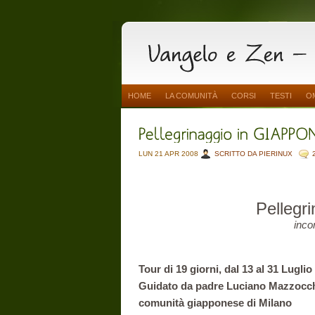
HOME
LA COMUNITÀ
CORSI
TESTI
O
LUN 21 APR 2008
SCRITTO DA PIERINUX
Pellegr
incon
Tour di 19 giorni, dal 13 al 31 Luglio
Guidato da padre Luciano Mazzocchi
comunità giapponese di Milano