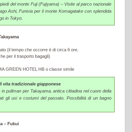
piedi del monte Fuji (Fujiyama) – Visite al parco nazionale
 lago Ashi, Funivia per il monte Komagatake con splendida
rgo in Tokyo.
-Takayama
to (il tempo che occorre è di circa 6 ore.
che per il trasporto bagagli)
AMA GREEN HOTEL HB o classe simile
 di vita tradizionale giapponese
te in pullman per Takayama, antica cittadina nel cuore della
i gli usi e costumi del passato. Possibilità di un bagno
a – Fukui