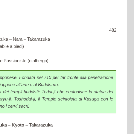
482
azuka – Nara – Takarazuka
abile a piedi)
 Passioniste (o albergo).
iapponese. Fondata nel 710 per far fronte alla penetrazione
Giappone all’arte e al Buddismo.
a dei templi buddisti: Todai-ji che custodisce la statua del
ryu-ji, Toshodai-ji, il Tempio scintoista di Kasuga con le
no i cervi sacri.
zuka – Kyoto – Takarazuka