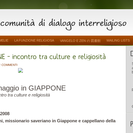
MELIE
LA FUNZIONE RELIGIOSA
MAILING LISTS
VANGELO E ZEN の 図書館
2 COMMENTI
inaggio in GIAPPONE
tro tra culture e religiosità
 2008
, missionario saveriano in Giappone e cappellano della