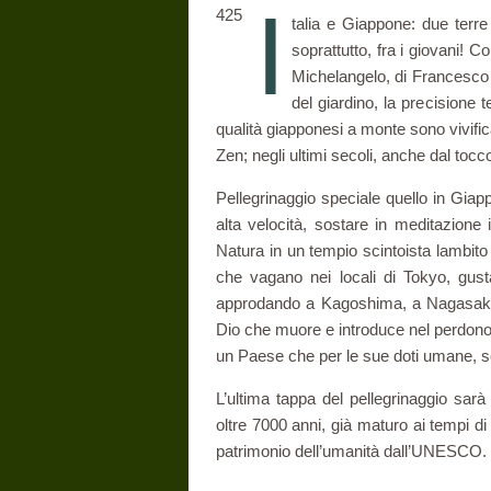
I
425
talia e Giappone: due terre 
soprattutto, fra i giovani! C
Michelangelo, di Francesco a
del giardino, la precisione 
qualità giapponesi a monte sono vivificat
Zen; negli ultimi secoli, anche dal tocc
Pellegrinaggio speciale quello in Giap
alta velocità, sostare in meditazione
Natura in un tempio scintoista lambito d
che vagano nei locali di Tokyo, gusta
approdando a Kagoshima, a Nagasaki 
Dio che muore e introduce nel perdono, 
un Paese che per le sue doti umane, scr
L’ultima tappa del pellegrinaggio sar
oltre 7000 anni, già maturo ai tempi di
patrimonio dell’umanità dall’UNESCO.