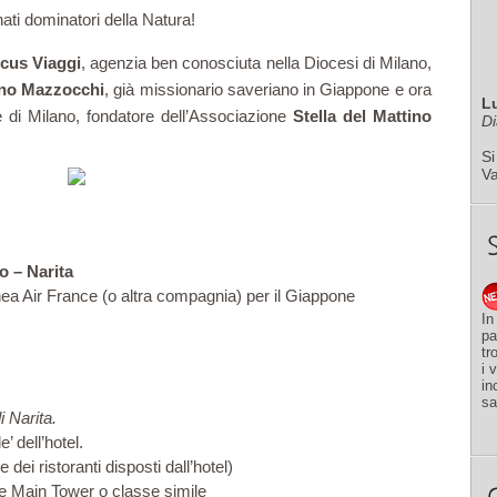
ati dominatori della Natura!
cus Viaggi
, agenzia ben conosciuta nella Diocesi di Milano,
ano Mazzocchi
, già missionario saveriano in Giappone e ora
L
 di Milano, fondatore dell’Associazione
Stella del Mattino
Di
Si
V
o – Narita
inea Air France (o altra compagnia) per il Giappone
In
pa
tr
i 
in
sa
i Narita.
’ dell’hotel.
 dei ristoranti disposti dall’hotel)
e Main Tower o classe simile