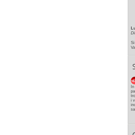
L
Di
Si
V
In
pa
tr
i 
in
sa