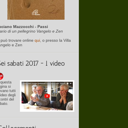
uciano Mazzocchi - Passi
ario di un pellegrino Vangelo e Zen
 può trovare online
qui
, o presso la Villa
angelo e Zen
 questa
gina si
ovano tutti
video degli
contri del
bato.