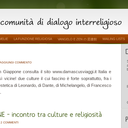
MELIE
LA FUNZIONE RELIGIOSA
MAILING LISTS
VANGELO E ZEN の 図書館
AGGIUNGI COMMENTO
in Giappone consulta il sito www.damascusviaggi.it Italia e
vicine! due culture il cui fascino è forte soprattutto, fra i
estetica di Leonardo, di Dante, di Michelangelo, di Francesco
.
2 COMMENTI