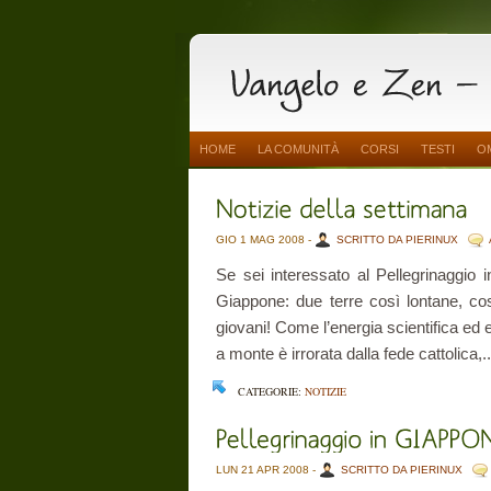
HOME
LA COMUNITÀ
CORSI
TESTI
O
GIO 1 MAG 2008 -
SCRITTO DA PIERINUX
Se sei interessato al Pellegrinaggio 
Giappone: due terre così lontane, così 
giovani! Come l’energia scientifica ed 
a monte è irrorata dalla fede cattolica,..
CATEGORIE:
NOTIZIE
LUN 21 APR 2008 -
SCRITTO DA PIERINUX