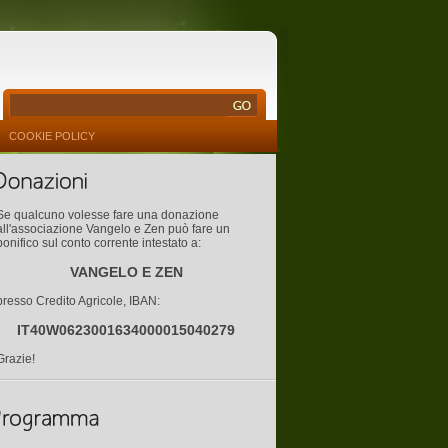
COOKIE POLICY
Se qualcuno volesse fare una donazione
all'associazione Vangelo e Zen può fare un
bonifico sul conto corrente intestato a:
VANGELO E ZEN
presso Credito Agricole, IBAN:
IT40W0623001634000015040279
Grazie!