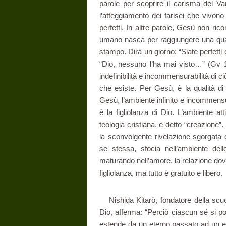
parole per scoprire il carisma del V
l’atteggiamento dei farisei che vivono 
perfetti. In altre parole, Gesù non ric
umano nasca per raggiungere una quals
stampo. Dirà un giorno: “Siate perfetti 
“Dio, nessuno l’ha mai visto…” (Gv 1,
indefinibilità e incommensurabilità di c
che esiste. Per Gesù, è la qualità di
Gesù, l’ambiente infinito e incommensura
è la figliolanza di Dio. L’ambiente att
teologia cristiana, è detto “creazione
la sconvolgente rivelazione sgorgata
se stessa, sfocia nell’ambiente dell
maturando nell’amore, la relazione dov
figliolanza, ma tutto è gratuito e libero.
Nishida Kitarò, fondatore della scu
Dio, afferma: “Perciò ciascun sé si p
estende da un eterno passato ad un et