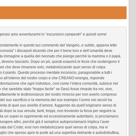
pesso amo avventurarmi in “escursioni campestri” e quindi vorrei
rofondamente in questo tuo commento del Vangelo, e subito, appena letto
consola” i discepoli dicendo che per il bene loro e dell’umanità deve
ta immagine a quella del neonato che piange perchè la mamma o il papà,
ro, devono lasciarlo. Dopo un pò, questi esaurirà le forze che sostengono il
ttare che deve rimanere solo, metabolizzando quel senso di colpa
 il pianto. Questo processo mentale inconscio, paragonabile a tutti i
o all’interno del nostro corpo e che CREANO energia, risponde
asformazione che ogni individuo, così come l’intera comunità, subisce nel
re che sarebbe stato “troppo facile” se Gesù fosse rimasto tra noi, vivo,
rettamente le testimonianze del nostro rimorso per non averlo compreso
 del suo sacrificio e la memoria del suo esempio l’uomo nei secoli ha
pinta di quel suo anelito d’amore, fuggendo da quell’originario senso di
 dopo la sua venuta; tanti, troppi, non trovando la forza per seguire la
se da un super-io opprimente ed eccessivamente autoritario, si proclamano.
ngere altro, perchè già il semplice autoproclamarsi implica l’aver
iata dal Cristo; essi non metabolizzano quel senso di colpa, ma vi
io che spesso apre le porte ad una superbia delirante e autodistruttiva,