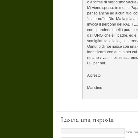
o a forme di misticismo vacue 
Mi viene spesso in mente Papa
penso anche ad alcuni tuoi com
“materno” di Dio. Ma la mia att
invoca il perdono del PADRE. A
corrisponderle quella puramente
dall’UNO, che è il padre, ed è
somiglianza, e la logica terrena
Ognuno di noi nasce con una d
identificarsi con quella per cui
rimane viva in noi, se sapremo
Lui per noi.
A presto
Massimo
Lascia una risposta
Name (requ