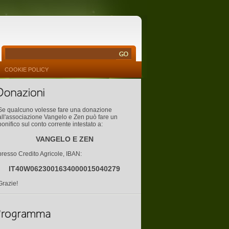
COOKIE POLICY
Se qualcuno volesse fare una donazione
all'associazione Vangelo e Zen può fare un
bonifico sul conto corrente intestato a:
VANGELO E ZEN
presso Credito Agricole, IBAN:
IT40W0623001634000015040279
Grazie!