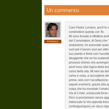
Caro Padre Luciano, anch’io s
condividere questa con Te.
Mi sono trovato a riflettere p
del Consolatore, di Gesù che “
PIERINUX
andarsene, ho associato ques
vuoi per il lavoro vuoi per alt
suo pianto e finirà con l’acce
struggente che ne ha scatenato
processi chimici che avvengon
anch’esso alla logica della tr
corso della vita. Mi vien da di
carne e ossa, a raccogliere di
prima; solo con l’accettazione
saputo evolversi, grazie alla s
colpa che ha inondato l’umanità
Via di Cristo, schiacciati for
Dico si proclamano senza aggiu
imboccato la Via opposta tracc
contrappongono un cieco orgogl