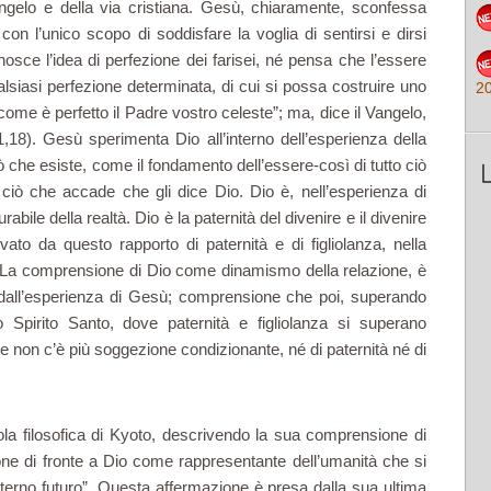
angelo e della via cristiana. Gesù, chiaramente, sconfessa
con l’unico scopo di soddisfare la voglia di sentirsi e dirsi
onosce l’idea di perfezione dei farisei, né pensa che l’essere
iasi perfezione determinata, di cui si possa costruire uno
2
come è perfetto il Padre vostro celeste”; ma, dice il Vangelo,
18). Gesù sperimenta Dio all’interno dell’esperienza della
iò che esiste, come il fondamento dell’essere-così di tutto ciò
 ciò che accade che gli dice Dio. Dio è, nell’esperienza di
bile della realtà. Dio è la paternità del divenire e il divenire
ivato da questo rapporto di paternità e di figliolanza, nella
”. La comprensione di Dio come dinamismo della relazione, è
 dall’esperienza di Gesù; comprensione che poi, superando
o Spirito Santo, dove paternità e figliolanza si superano
e non c’è più soggezione condizionante, né di paternità né di
ola filosofica di Kyoto, descrivendo la sua comprensione di
one di fronte a Dio come rappresentante dell’umanità che si
erno futuro”. Questa affermazione è presa dalla sua ultima