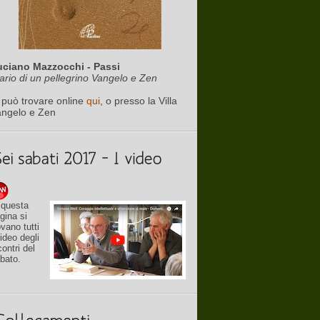
uciano Mazzocchi - Passi
ario di un pellegrino Vangelo e Zen
 può trovare online
qui
, o presso la Villa
angelo e Zen
 questa
gina si
ovano tutti
video degli
contri del
bato.