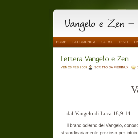
HOME
LA COMUNITÀ
CORSI
TESTI
O
VEN 20 FEB 2009
SCRITTO DA PIERINUX
V
dal Vangelo di Luca 18,9-14
Il brano odierno del Vangelo, conosciu
straordinariamente prezioso per intuire