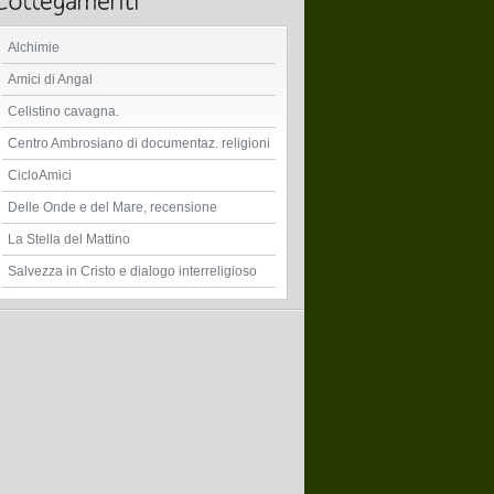
Alchimie
Amici di Angal
Celistino cavagna.
Centro Ambrosiano di documentaz. religioni
CicloAmici
Delle Onde e del Mare, recensione
La Stella del Mattino
Salvezza in Cristo e dialogo interreligioso