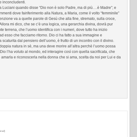
e inconcludenti.
 Luciani quando disse “Dio non è solo Padre, ma di più….è Madre”; e
menti dove fairiferimento alla Natura, a Maria, come il volto “femminile”
enzione va a quelle parole di Gesù che alla fine, stremato, sulla croce,
llora mi dico, che se c’è una logica, una gerarchia divina, dovrà pur
 terrena, che l’uomo identifica con i numeri, dove tutto ha inizio
 ad esso che facciamo ritorno. Dio ci ha fatto a sua immagine e
 scaturita dal pensiero dell’uomo, è frutto di un incontro con il divino.
oppia natura in sè, ma una deve morire all’altra perchè l’uomo possa
 Dio l’ha voluto al mondo, ed interagire così con quella sacrificata, che
 amarla e riconoscerla nella donna che si ama, scelta da noi per Lui e da
ired)