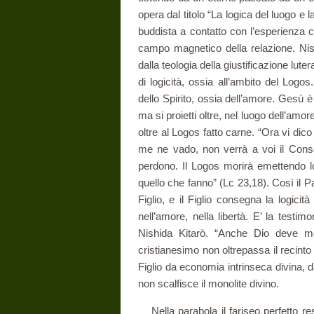
opera dal titolo “La logica del luogo e l
buddista a contatto con l’esperienza c
campo magnetico della relazione. Nish
dalla teologia della giustificazione lut
di logicità, ossia all’ambito del Logos.
dello Spirito, ossia dell’amore. Gesù è t
ma si proietti oltre, nel luogo dell’amor
oltre al Logos fatto carne. “Ora vi dic
me ne vado, non verrà a voi il Consola
perdono. Il Logos morirà emettendo l
quello che fanno” (Lc 23,18). Così il Pa
Figlio, e il Figlio consegna la logicità
nell’amore, nella libertà. E’ la testim
Nishida Kitarò. “Anche Dio deve mo
cristianesimo non oltrepassa il recinto 
Figlio da economia intrinseca divina, d
non scalfisce il monolite divino.
Nella parabola il fariseo perfetto r