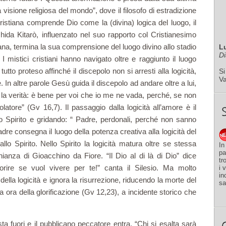
a visione religiosa del mondo”, dove il filosofo di estradizione
ristiana comprende Dio come la (divina) logica del luogo, il
ida Kitarò, influenzato nel suo rapporto col Cristianesimo
erana, termina la sua comprensione del luogo divino allo stadio
L
Di
 I mistici cristiani hanno navigato oltre e raggiunto il luogo
utto proteso affinché il discepolo non si arresti alla logicità,
Si
V
e. In altre parole Gesù guida il discepolo ad andare oltre a lui,
o la verità: è bene per voi che io me ne vada, perché, se non
tore” (Gv 16,7). Il passaggio dalla logicità all’amore è il
o Spirito e gridando: “ Padre, perdonali, perché non sanno
dre consegna il luogo della potenza creativa alla logicità del
 allo Spirito. Nello Spirito la logicità matura oltre se stessa
In
pa
onianza di Gioacchino da Fiore. “Il Dio al di là di Dio” dice
tr
rire se vuol vivere per te!” canta il Silesio. Ma molto
i 
in
della logicità e ignora la risurrezione, riducendo la morte del
sa
a ora della glorificazione (Gv 12,23), a incidente storico che
esta fuori e il pubblicano peccatore entra. “Chi si esalta sarà