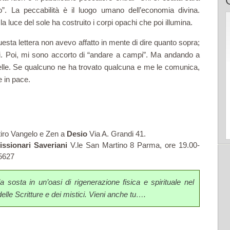
to”. La peccabilità è il luogo umano dell’economia divina.
 luce del sole ha costruito i corpi opachi che poi illumina.
sta lettera non avevo affatto in mente di dire quanto sopra;
i. Poi, mi sono accorto di “andare a campi”. Ma andando a
lle. Se qualcuno ne ha trovato qualcuna e me le comunica,
e in pace.
tiro Vangelo e Zen a
Desio
Via A. Grandi 41.
issionari Saveriani
V.le San Martino 8 Parma, ore 19.00-
75627
a sosta in un’oasi di rigenerazione fisica e spirituale nel
 delle Scritture e dei mistici. Vieni anche tu….