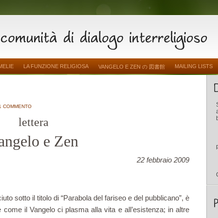
MELIE
LA FUNZIONE RELIGIOSA
MAILING LISTS
VANGELO E ZEN の 図書館
1 COMMENTO
lettera
angelo e Zen
22 febbraio 2009
to sotto il titolo di “Parabola del fariseo e del pubblicano”, è
 come il Vangelo ci plasma alla vita e all’esistenza; in altre