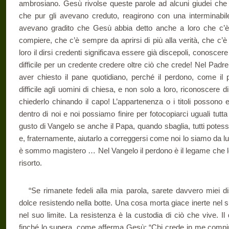
ambrosiano. Gesù rivolse queste parole ad alcuni giudei che 
che pur gli avevano creduto, reagirono con una interminabile
avevano gradito che Gesù abbia detto anche a loro che c’
compiere, che c’è sempre da aprirsi di più alla verità, che c’è
loro il dirsi credenti significava essere già discepoli, conoscere g
difficile per un credente credere oltre ciò che crede! Nel Pad
aver chiesto il pane quotidiano, perché il perdono, come il
difficile agli uomini di chiesa, e non solo a loro, riconoscere 
chiederlo chinando il capo! L’appartenenza o i titoli possono 
dentro di noi e noi possiamo finire per fotocopiarci uguali tutta 
gusto di Vangelo se anche il Papa, quando sbaglia, tutti potes
e, fraternamente, aiutarlo a correggersi come noi lo siamo da 
è sommo magistero … Nel Vangelo il perdono è il legame che lega 
risorto.
“Se rimanete fedeli alla mia parola, sarete davvero miei di
dolce resistendo nella botte. Una cosa morta giace inerte nel 
nel suo limite. La resistenza è la custodia di ciò che vive. I
finché lo supera, come afferma Gesù: “Chi crede in me compir