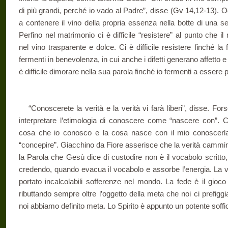
di più grandi, perché io vado al Padre”, disse (Gv 14,12-13). 
a contenere il vino della propria essenza nella botte di una se
Perfino nel matrimonio ci è difficile “resistere” al punto che 
nel vino trasparente e dolce. Ci è difficile resistere finché la f
fermenti in benevolenza, in cui anche i difetti generano affetto 
è difficile dimorare nella sua parola finché io fermenti a essere 
“Conoscerete la verità e la verità vi farà liberi”, disse. F
interpretare l’etimologia di conoscere come “nascere con”. 
cosa che io conosco e la cosa nasce con il mio conoscerla.
“concepire”. Giacchino da Fiore asserisce che la verità cammin
la Parola che Gesù dice di custodire non è il vocabolo scritto, 
credendo, quando evacua il vocabolo e assorbe l’energia. La 
portato incalcolabili sofferenze nel mondo. La fede è il gioco
ributtando sempre oltre l’oggetto della meta che noi ci prefigg
noi abbiamo definito meta. Lo Spirito è appunto un potente soffio