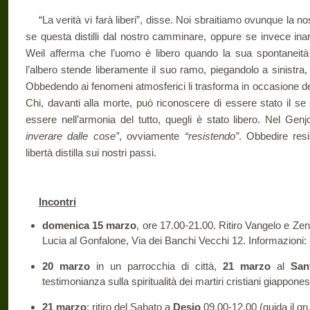
“La verità vi farà liberi”, disse. Noi sbraitiamo ovunque la 
se questa distilli dal nostro camminare, oppure se invece ina
Weil afferma che l’uomo è libero quando la sua spontaneit
l’albero stende liberamente il suo ramo, piegandolo a sinistra
Obbedendo ai fenomeni atmosferici li trasforma in occasione del
Chi, davanti alla morte, può riconoscere di essere stato il se s
essere nell’armonia del tutto, quegli è stato libero. Nel G
inverare dalle cose”
, ovviamente
“resistendo”
. Obbedire res
libertà distilla sui nostri passi.
Incontri
domenica 15 marzo
, ore 17.00-21.00. Ritiro Vangelo e Ze
Lucia al Gonfalone, Via dei Banchi Vecchi 12. Informazioni
20 marzo
in un parrocchia di città,
21 marzo
al
San
testimonianza sulla spiritualità dei martiri cristiani giappon
21 marzo
: ritiro del Sabato a
Desio
09.00-12.00 (guida il g