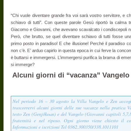
“Chi vuole diventare grande fra voi sarà vostro servitore, e ch
schiavo di tutti”. Con queste parole Gesù riportò la calma tra
Giacomo e Giovanni, che avevano scavalcato i condiscepoli nel
Però, che brutto, se quel diventare schiavo di tutti fosse una
primo posto in paradiso! E che illusione! Perché il paradiso con
non c’è. E’ arduo capirlo in questa epoca in cui ferve la concor
è buttarsi e immergersi. L’immergersi purifica la brama di em
si immerge?
Alcuni giorni di “vacanza” Vangelo
Nel periodo 16 – 30 agosto la Villa Vangelo e Zen accogli
trascorrervi alcuni giorni delle sue vacanze nella pratica V
testo Zen (Genjõkoan) e del Vangelo (Giovanni capitoli 5,7,8
fraternità e nel riposo. Ogni giorno viene chiesto il c
Informazioni e iscrizioni Tel 0362.300350/338.1011101