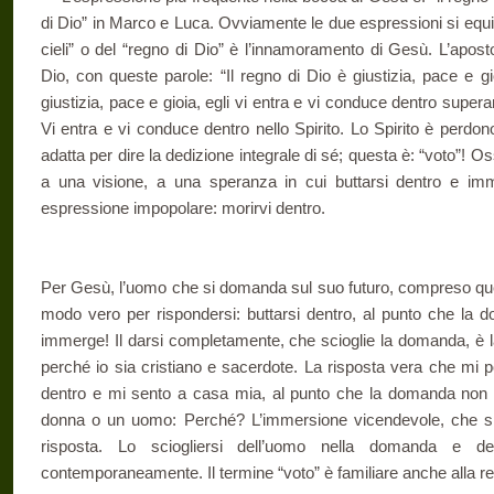
di Dio” in Marco e Luca. Ovviamente le due espressioni si equi
cieli” o del “regno di Dio” è l’innamoramento di Gesù. L’aposto
Dio, con queste parole: “Il regno di Dio è giustizia, pace e gio
giustizia, pace e gioia, egli vi entra e vi conduce dentro super
Vi entra e vi conduce dentro nello Spirito. Lo Spirito è perdono
adatta per dire la dedizione integrale di sé; questa è: “voto”! 
a una visione, a una speranza in cui buttarsi dentro e i
espressione impopolare: morirvi dentro.
Per Gesù, l’uomo che si domanda sul suo futuro, compreso quel
modo vero per rispondersi: buttarsi dentro, al punto che la
immerge! Il darsi completamente, che scioglie la domanda, è l
perché io sia cristiano e sacerdote. La risposta vera che mi
dentro e mi sento a casa mia, al punto che la domanda non
donna o un uomo: Perché? L’immersione vicendevole, che si f
risposta. Lo sciogliersi dell’uomo nella domanda e d
contemporaneamente. Il termine “voto” è familiare anche alla rel