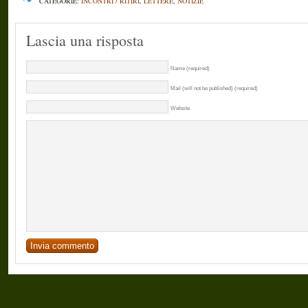
CATEGORIE:
INCONTRI / RITIRI
,
LETTERE
,
NOTIZIE
Lascia una risposta
Name (required)
Mail (will not be published) (required)
Website