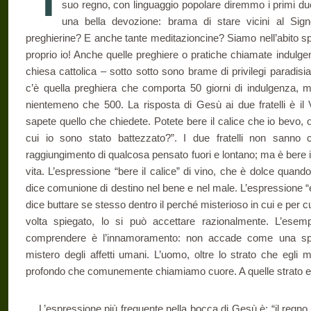
suo regno, con linguaggio popolare diremmo i primi du
una bella devozione: brama di stare vicini al Si
preghierine? E anche tante meditazioncine? Siamo nell’abito sp
proprio io! Anche quelle preghiere o pratiche chiamate indulge
chiesa cattolica – sotto sotto sono brame di privilegi paradisi
c’è quella preghiera che comporta 50 giorni di indulgenza, 
nientemeno che 500. La risposta di Gesù ai due fratelli è il 
sapete quello che chiedete. Potete bere il calice che io bevo, 
cui io sono stato battezzato?”. I due fratelli non sanno 
raggiungimento di qualcosa pensato fuori e lontano; ma è bere il 
vita. L’espressione “bere il calice” di vino, che è dolce quan
dice comunione di destino nel bene e nel male. L’espressione 
dice buttare se stesso dentro il perché misterioso in cui e per 
volta spiegato, lo si può accettare razionalmente. L’esem
comprendere è l’innamoramento: non accade come una sp
mistero degli affetti umani. L’uomo, oltre lo strato che egli 
profondo che comunemente chiamiamo cuore. A quelle strato eg
L’espressione più frequente nella bocca di Gesù è: “il regno d