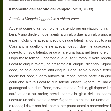
Il momento dell’ascolto del Vangelo
(Mc 8, 31-38)
Ascolto il Vangelo leggendolo a chiara voce
.
Avverrà come di un uomo che, partendo per un viaggio, chiamò 
beni. A uno diede cinque talenti, a un altro due, a un altro uno
e partì. Colui che aveva ricevuto cinque talenti, andò subito a i
Così anche quello che ne aveva ricevuti due, ne guadagnò 
ricevuto un solo talento, andò a fare una buca nel terreno e v
Dopo molto tempo il padrone di quei servi tornò, e volle regola
ricevuto cinque talenti, ne presentò altri cinque, dicendo: Signo
ecco, ne ho guadagnati altri cinque. Bene, servo buono e fedele,
fedele nel poco, ti darò autorità su molto; prendi parte alla gi
colui che aveva ricevuto due talenti, disse: Signore, mi hai 
guadagnati altri due. Bene, servo buono e fedele, gli rispose il p
darò autorità su molto; prendi parte alla gioia del tuo padr
ricevuto un solo talento, disse: Signore, so che sei un uomo d
e raccogli dove non hai sparso; per paura andai a nascondere il t