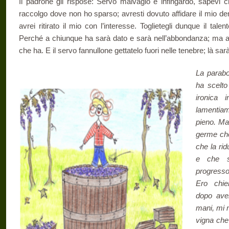
Il padrone gli rispose: Servo malvagio e infingardo, sapevi
raccolgo dove non ho sparso; avresti dovuto affidare il mio den
avrei ritirato il mio con l’interesse. Toglietegli dunque il talen
Perché a chiunque ha sarà dato e sarà nell’abbondanza; ma a 
che ha. E il servo fannullone gettatelo fuori nelle tenebre; là sarà
La parabo
ha scelto
ironica 
lamentiam
pieno. Ma 
germe che
che la rid
e che s
progresso
Ero chier
dopo aver
mani, mi m
vigna che