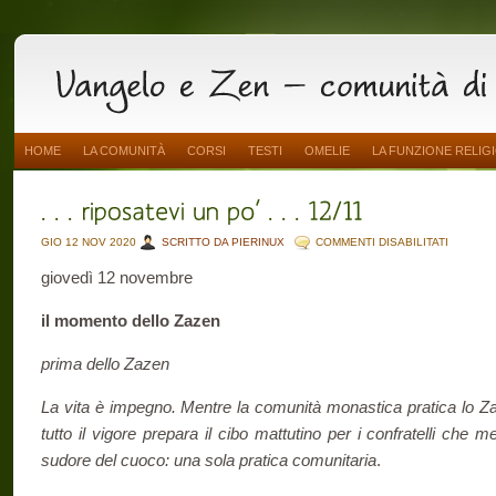
HOME
LA COMUNITÀ
CORSI
TESTI
OMELIE
LA FUNZIONE RELIG
SU
GIO 12 NOV 2020
SCRITTO DA PIERINUX
COMMENTI DISABILITATI
.
.
giovedì 12 novembre
.
RIPOSAT
UN
PO’
il momento dello Zazen
.
.
.
prima dello Zazen
12/11
La vita è impegno. Mentre la comunità monastica pratica lo Za
tutto il vigore prepara il cibo mattutino per i confratelli che me
sudore del cuoco: una sola pratica comunitaria
.