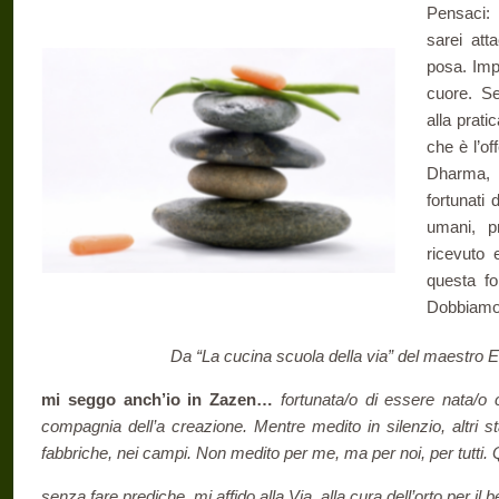
Pensaci: 
sarei att
posa. Impo
cuore. Se
alla prati
che è l’of
Dharma, 
fortunati
umani, p
ricevuto 
questa fo
Dobbiamo 
Da “La cucina scuola della via” del maestro 
mi seggo anch’io in Zazen…
fortunata/o di essere nata/
compagnia dell’a creazione. Mentre medito in silenzio, altri s
fabbriche, nei campi. Non medito per me, ma per noi, per tutti.
senza fare prediche, mi affido alla Via, alla cura dell’orto per i