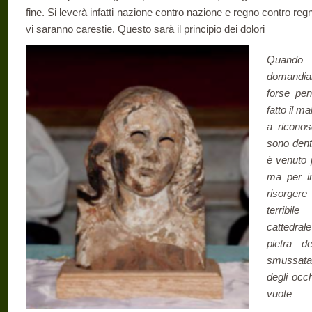
fine. Si leverà infatti nazione contro nazione e regno contro regn
vi saranno carestie. Questo sarà il principio dei dolori
Quando 
domandia
forse pe
fatto il m
a riconos
sono dent
è venuto p
ma per in
risorger
terribi
cattedral
pietra d
smussata
degli occ
vuote