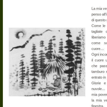
La mia ve
penso all
di quest
Come le e
tagliate
liberiamo
come son
cuore…
Ogni inco
il cuore
che pass
tamburo n
entrato in
Glorie e
nuvole… P
mia pover
la mia ve
finestra.