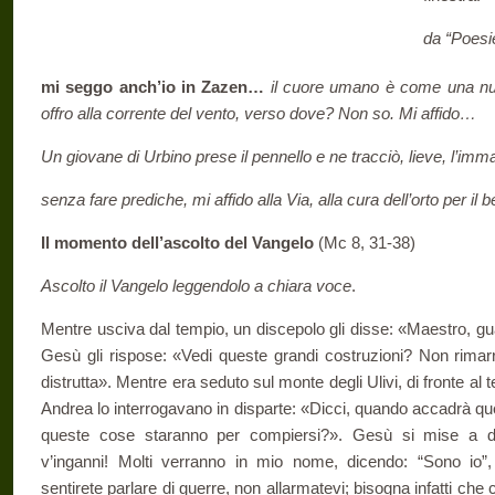
da “Poesie
mi seggo anch’io in Zazen…
il cuore umano è come una nuv
offro alla corrente del vento, verso dove? Non so. Mi affido…
Un giovane di Urbino prese il pennello e ne tracciò, lieve, l’imm
senza fare prediche, mi affido alla Via, alla cura dell’orto per i
Il momento dell’ascolto del Vangelo
(Mc 8, 31-38)
Ascolto il Vangelo leggendolo a chiara voce
.
Mentre usciva dal tempio, un discepolo gli disse: «Maestro, gu
Gesù gli rispose: «Vedi queste grandi costruzioni? Non rimarr
distrutta». Mentre era seduto sul monte degli Ulivi, di fronte a
Andrea lo interrogavano in disparte: «Dicci, quando accadrà que
queste cose staranno per compiersi?». Gesù si mise a d
v’inganni! Molti verranno in mio nome, dicendo: “Sono io”
sentirete parlare di guerre, non allarmatevi; bisogna infatti ch