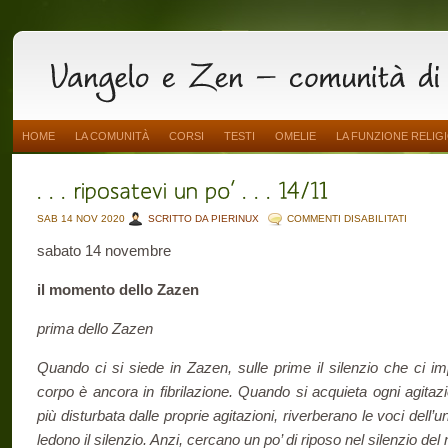
HOME
LA COMUNITÀ
CORSI
TESTI
OMELIE
LA FUNZIONE RELIG
SU
SAB 14 NOV 2020
SCRITTO DA PIERINUX
COMMENTI DISABILITATI
.
.
sabato 14 novembre
.
RIPOSA
UN
PO’
il momento dello Zazen
.
.
.
prima dello Zazen
14/11
Quando ci si siede in Zazen, sulle prime il silenzio che ci im
corpo è ancora in fibrilazione. Quando si acquieta ogni agitazi
più disturbata dalle proprie agitazioni, riverberano le voci dell
ledono il silenzio. Anzi, cercano un po’ di riposo nel silenzio de