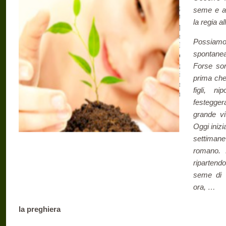
seme e at
la regia a
Possiam
spontane
Forse sor
prima che 
figli, ni
festegge
grande vi
Oggi iniz
settimane
romano. L
ripartend
seme di 
ora, …
la preghiera