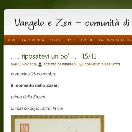
HOME
LA COMUNITÀ
CORSI
TESTI
OMELIE
LA FUNZIONE RELIG
SU
SAB 14 NOV 2020
SCRITTO DA PIERINUX
COMMENTI DISABILITATI
.
.
domenica 15 novembre
.
RIPOSA
UN
PO’
il momento dello Zazen
.
.
.
prima dello Zazen
15/11
un passo dopo l’altro: la via