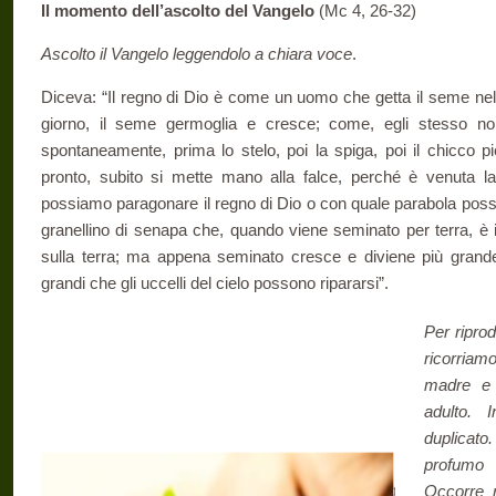
Il momento dell’ascolto del Vangelo
(Mc 4, 26-32)
Ascolto il Vangelo leggendolo a chiara voce
.
Diceva: “Il regno di Dio è come un uomo che getta il seme nella
giorno, il seme germoglia e cresce; come, egli stesso no
spontaneamente, prima lo stelo, poi la spiga, poi il chicco pi
pronto, subito si mette mano alla falce, perché è venuta l
possiamo paragonare il regno di Dio o con quale parabola po
granellino di senapa che, quando viene seminato per terra, è i
sulla terra; ma appena seminato cresce e diviene più grande d
grandi che gli uccelli del cielo possono ripararsi”.
Per riprod
ricorriamo
madre e 
adulto. 
duplicat
profumo
Occorre r