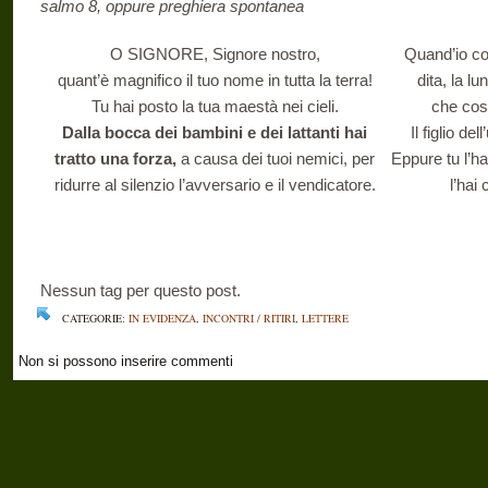
salmo 8, oppure preghiera spontanea
O SIGNORE, Signore nostro,
Quand’io con
quant’è magnifico il tuo nome in tutta la terra!
dita, la lu
Tu hai posto la tua maestà nei cieli.
che cos’
Dalla bocca dei bambini e dei lattanti hai
Il figlio d
tratto una forza,
a causa dei tuoi nemici, per
Eppure tu l’ha
ridurre al silenzio l’avversario e il vendicatore.
l’hai
Nessun tag per questo post.
CATEGORIE:
IN EVIDENZA
,
INCONTRI / RITIRI
,
LETTERE
Non si possono inserire commenti