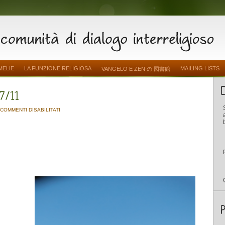
MELIE
LA FUNZIONE RELIGIOSA
MAILING LISTS
VANGELO E ZEN の 図書館
SU
COMMENTI DISABILITATI
.
.
.
RIPOSATEVI
UN
PO’
.
.
.
17/11