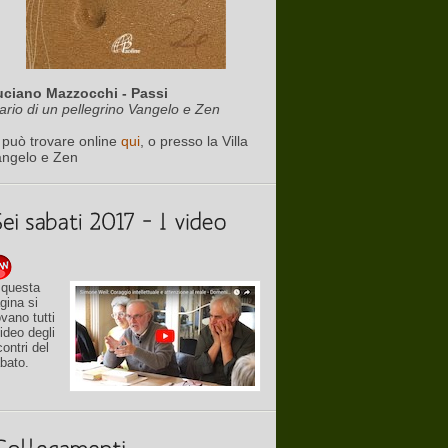
uciano Mazzocchi - Passi
ario di un pellegrino Vangelo e Zen
 può trovare online
qui
, o presso la Villa
angelo e Zen
 questa
gina si
ovano tutti
video degli
contri del
bato.