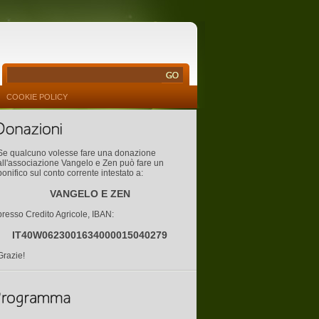
COOKIE POLICY
Se qualcuno volesse fare una donazione
all'associazione Vangelo e Zen può fare un
bonifico sul conto corrente intestato a:
VANGELO E ZEN
presso Credito Agricole, IBAN:
IT40W0623001634000015040279
Grazie!