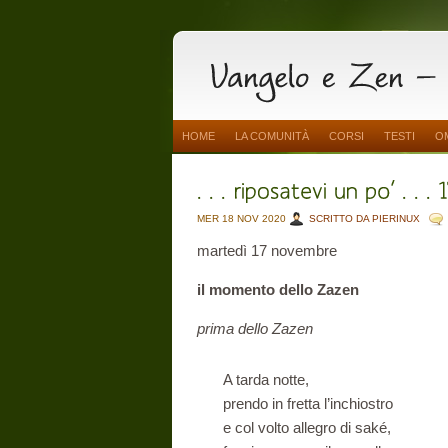
HOME
LA COMUNITÀ
CORSI
TESTI
O
MER 18 NOV 2020
SCRITTO DA PIERINUX
martedì 17 novembre
il momento dello Zazen
prima dello Zazen
A tarda notte,
prendo in fretta l’inchiostro
e col volto allegro di saké,