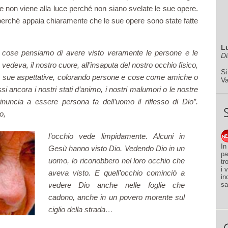
e e non viene alla luce perché non siano svelate le sue opere.
, perché appaia chiaramente che le sue opere sono state fatte
L
 cose pensiamo di avere visto veramente le persone e le
Di
vedeva, il nostro cuore, all’insaputa del nostro occhio fisico,
Si
le sue aspettative, colorando persone e cose come amiche o
V
si ancora i nostri stati d’animo, i nostri malumori o le nostre
inuncia a essere persona fa dell’uomo il riflesso di Dio”.
o,
l’occhio vede limpidamente. Alcuni in
In
Gesù hanno visto Dio. Vedendo Dio in un
pa
uomo, lo riconobbero nel loro occhio che
tr
i 
aveva visto. E quell’occhio cominciò a
in
sa
vedere Dio anche nelle foglie che
cadono, anche in un povero morente sul
ciglio della strada…