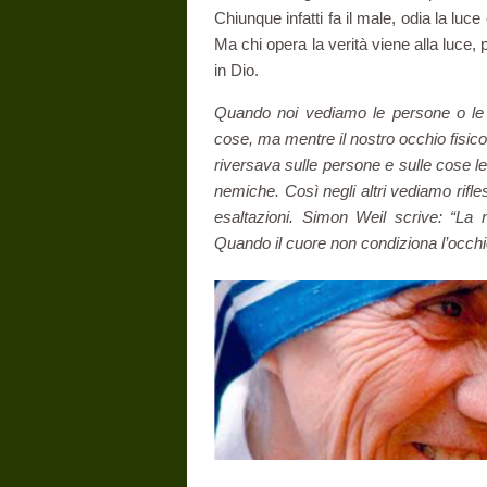
Chiunque infatti fa il male, odia la luc
Ma chi opera la verità viene alla luce
in Dio.
Quando noi vediamo le persone o le
cose, ma mentre il nostro occhio fisico 
riversava sulle persone e sulle cose 
nemiche. Così negli altri vediamo rifles
esaltazioni. Simon Weil scrive: “La r
Quando il cuore non condiziona l’occhi