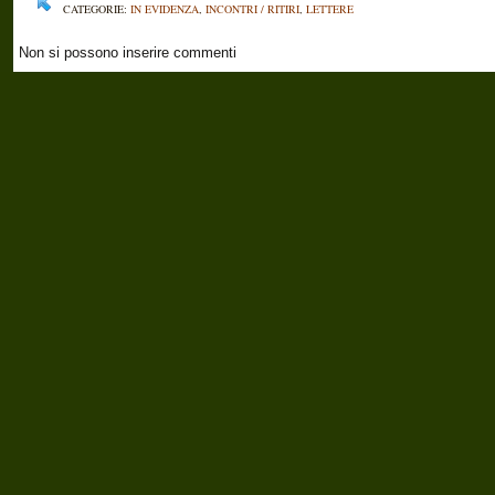
CATEGORIE:
IN EVIDENZA
,
INCONTRI / RITIRI
,
LETTERE
Non si possono inserire commenti