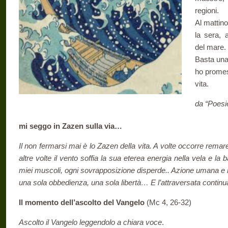
regioni.
Al mattino
la sera, 
del mare.
Basta una
ho promes
vita.
da “Poesie
mi seggo in Zazen sulla via…
Il non fermarsi mai è lo Zazen della vita. A volte occorre rema
altre volte il vento soffia la sua eterea energia nella vela e la b
miei muscoli, ogni sovrapposizione disperde.. Azione umana e n
una sola obbedienza, una sola libertà… E l’attraversata conti
Il momento dell’ascolto del Vangelo
(Mc 4, 26-32)
Ascolto il Vangelo leggendolo a chiara voce
.