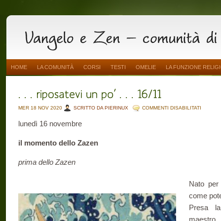
HOME
LA COMUNITÀ
CORSI
TESTI
OMELIE
LA FUNZIONE RELIG
SU
MER 18 NOV 2020
SCRITTO DA PIERINUX
COMMENTI DISABILITATI
.
.
lunedì 16 novembre
.
RIPOSA
UN
PO’
il momento dello Zazen
.
.
.
prima dello Zazen
16/11
Nato per 
come pote
Presa la
maestro, 