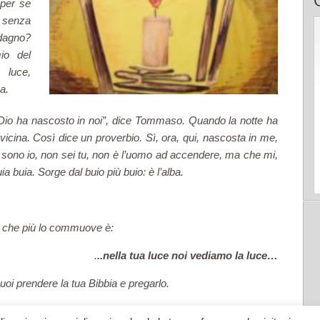
per se
e senza
dagno?
mio del
 luce,
a.
 Dio ha nascosto in noi”, dice Tommaso. Quando la notte ha
 vicina. Così dice un proverbio. Sì, ora, qui, nascosta in me,
sono io, non sei tu, non è l’uomo ad accendere, ma che mi,
uia buia. Sorge dal buio più buio: è l’alba.
mi che più lo commuove è:
.
..nella tua luce noi vediamo la luce…
puoi prendere la tua Bibbia e pregarlo.