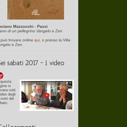
uciano Mazzocchi - Passi
ario di un pellegrino Vangelo e Zen
 può trovare online
qui
, o presso la Villa
angelo e Zen
 questa
gina si
ovano tutti
video degli
contri del
bato.