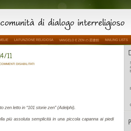
MELIE
LA FUNZIONE RELIGIOSA
MAILING LISTS
VANGELO E ZEN の 図書館
SU
COMMENTI DISABILITATI
.
.
.
RIPOSATEVI
UN
PO’
.
.
.
24/11
 zen letto in “101 storie zen” (Adelphi).
la più assoluta semplicità in una piccola capanna ai piedi