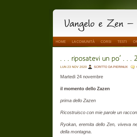
HOME
LA COMUNITÀ
CORSI
TESTI
O
LUN 23 NOV 2020
SCRITTO DA PIERINUX
Martedì 24 novembre
il momento dello Zazen
prima dello Zazen
Ricostruisco con mie parole un racconto
Ryokan, eremita dello Zen, viveva nel
della montagna
.