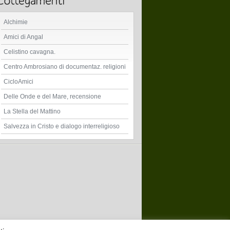
Alchimie
Amici di Angal
Celistino cavagna.
Centro Ambrosiano di documentaz. religioni
CicloAmici
Delle Onde e del Mare, recensione
La Stella del Mattino
Salvezza in Cristo e dialogo interreligioso