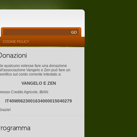
COOKIE POLICY
Se qualcuno volesse fare una donazione
all'associazione Vangelo e Zen può fare un
bonifico sul conto corrente intestato a:
VANGELO E ZEN
presso Credito Agricole, IBAN:
IT40W0623001634000015040279
Grazie!