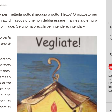
 voce
.
per metterla sotto il moggio o sotto il letto? O piuttosto per
 infatti di nascosto che non debba essere manifestato e nulla
L
in luce. Se uno ha orecchi per intendere, intenda!».
Di
Si
 parla
V
cuno di
ersato
periodo
e buio.
In
pa
 stesso
tr
 in cui
i 
in
ne che
sa
 e che
 per un
dare in