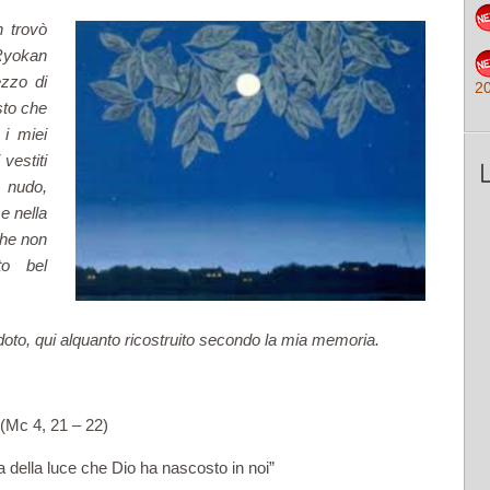
 trovò
 Ryokan
ezzo di
2
sto che
i miei
 vestiti
 nudo,
e nella
che non
to bel
doto, qui alquanto ricostruito secondo la mia memoria.
(Mc 4, 21 – 22)
della luce che Dio ha nascosto in noi”