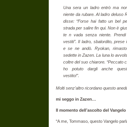
Una sera un ladro entrò ma non
niente da rubare. Al ladro deluso
disse: “Forse hai fatto un bel p
strada per salire fin qui. Non è
giu
te n vada senza niente. Prendi 
vestiti”. Il ladro, sbalordito, prese i
e se ne andò. Ryokan, rimasto
sedette in Zazen. La luna lo avvols
coltre del suo chiarore. “Peccato 
ho potuto dargli anche ques
vestito!”.
Molti senz’altro ricordano questo aned
mi seggo in Zazen…
Il momento dell’ascolto del Vangelo
“A me, Tommaso, questo Vangelo parla 